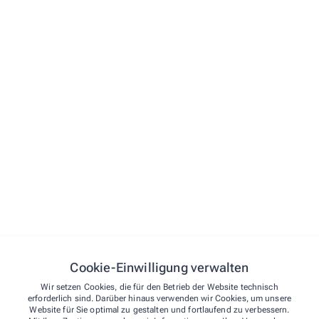
Vorname*
E-Mail*
Telefon
Straße und Hausnummer
PLZ
Ort
Cookie-Einwilligung verwalten
Wir setzen Cookies, die für den Betrieb der Website technisch
erforderlich sind. Darüber hinaus verwenden wir Cookies, um unsere
Nachricht*
Website für Sie optimal zu gestalten und fortlaufend zu verbessern.