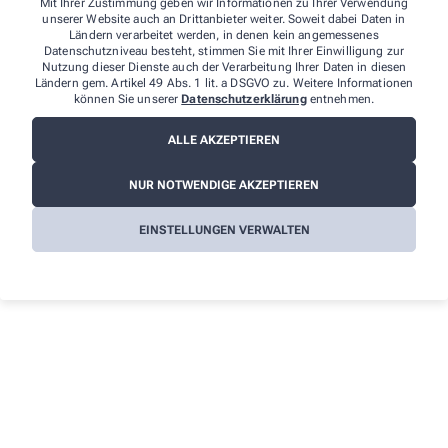
Mit Ihrer Zustimmung geben wir Informationen zu Ihrer Verwendung
unserer Website auch an Drittanbieter weiter. Soweit dabei Daten in
Ländern verarbeitet werden, in denen kein angemessenes
Datenschutzniveau besteht, stimmen Sie mit Ihrer Einwilligung zur
Nutzung dieser Dienste auch der Verarbeitung Ihrer Daten in diesen
Ich erkläre mich damit einverstanden, dass die von mir
Ländern gem. Artikel 49 Abs. 1 lit. a DSGVO zu. Weitere Informationen
angegebenen Daten elektronisch erfasst und gespeichert und meine
können Sie unserer
Datenschutzerklärung
entnehmen.
Daten an die von mir ausgesuchte Apotheke übergeben werden.
Rechtsgrundlage der Verarbeitung ist Art. 6 Abs. 1 lit. a DS-GVO. Die
ALLE AKZEPTIEREN
Einwilligung kann jederzeit widerrufen werden, z.B. per E-Mail an
service@rauk-apotheke.de
. Ihre Daten werden ausschließlich zur
Bearbeitung Ihrer Anfrage verwendet. Weitere Informationen zum
NUR NOTWENDIGE AKZEPTIEREN
Datenschutz finden Sie unter folgendem Link:
Datenschutz
.
EINSTELLUNGEN VERWALTEN
Sind Sie ein Mensch? Dann wählen Sie bitte
das
Flugzeug
.