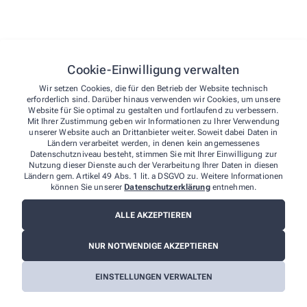
wp_lang
Speiche
Cookie-Einwilligung verwalten
Wir setzen Cookies, die für den Betrieb der Website technisch
wp-autosave-1
Automa
erforderlich sind. Darüber hinaus verwenden wir Cookies, um unsere
Website für Sie optimal zu gestalten und fortlaufend zu verbessern.
Mit Ihrer Zustimmung geben wir Informationen zu Ihrer Verwendung
qm-container-height
Stellt 
unserer Website auch an Drittanbieter weiter. Soweit dabei Daten in
Ländern verarbeitet werden, in denen kein angemessenes
Datenschutzniveau besteht, stimmen Sie mit Ihrer Einwilligung zur
Nutzung dieser Dienste auch der Verarbeitung Ihrer Daten in diesen
qm-container-width
Stellt 
Ländern gem. Artikel 49 Abs. 1 lit. a DSGVO zu. Weitere Informationen
können Sie unserer
Datenschutzerklärung
entnehmen.
cmplz_cookie_data
Speiche
ALLE AKZEPTIEREN
NUR NOTWENDIGE AKZEPTIEREN
cmplz_consenttype
Bestim
EINSTELLUNGEN VERWALTEN
cmplz_policy_id
Speiche